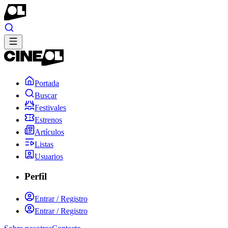
Portada
Buscar
Festivales
Estrenos
Artículos
Listas
Usuarios
Perfil
Entrar / Registro
Entrar / Registro