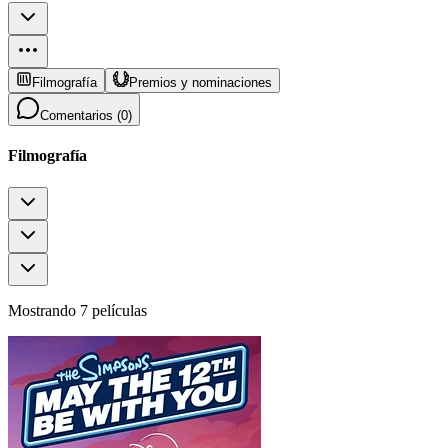
Filmografía
Premios y nominaciones
Comentarios (
0
)
Filmografía
Mostrando 7 películas