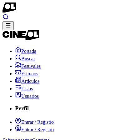
Portada
Buscar
Festivales
Estrenos
Artículos
Listas
Usuarios
Perfil
Entrar / Registro
Entrar / Registro