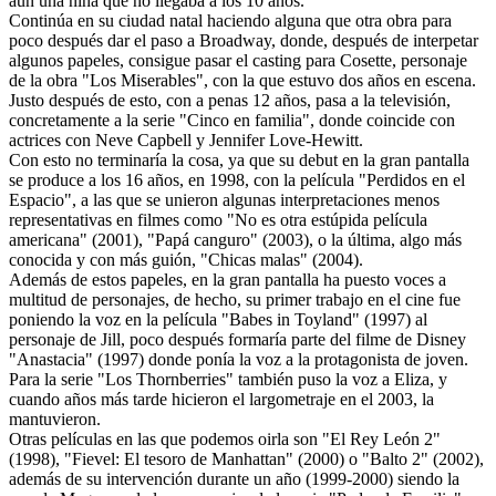
aún una niña que no llegaba a los 10 años.
Continúa en su ciudad natal haciendo alguna que otra obra para
poco después dar el paso a Broadway, donde, después de interpetar
algunos papeles, consigue pasar el casting para Cosette, personaje
de la obra "Los Miserables", con la que estuvo dos años en escena.
Justo después de esto, con a penas 12 años, pasa a la televisión,
concretamente a la serie "Cinco en familia", donde coincide con
actrices con Neve Capbell y Jennifer Love-Hewitt.
Con esto no terminaría la cosa, ya que su debut en la gran pantalla
se produce a los 16 años, en 1998, con la película "Perdidos en el
Espacio", a las que se unieron algunas interpretaciones menos
representativas en filmes como "No es otra estúpida película
americana" (2001), "Papá canguro" (2003), o la última, algo más
conocida y con más guión, "Chicas malas" (2004).
Además de estos papeles, en la gran pantalla ha puesto voces a
multitud de personajes, de hecho, su primer trabajo en el cine fue
poniendo la voz en la película "Babes in Toyland" (1997) al
personaje de Jill, poco después formaría parte del filme de Disney
"Anastacia" (1997) donde ponía la voz a la protagonista de joven.
Para la serie "Los Thornberries" también puso la voz a Eliza, y
cuando años más tarde hicieron el largometraje en el 2003, la
mantuvieron.
Otras películas en las que podemos oirla son "El Rey León 2"
(1998), "Fievel: El tesoro de Manhattan" (2000) o "Balto 2" (2002),
además de su intervención durante un año (1999-2000) siendo la