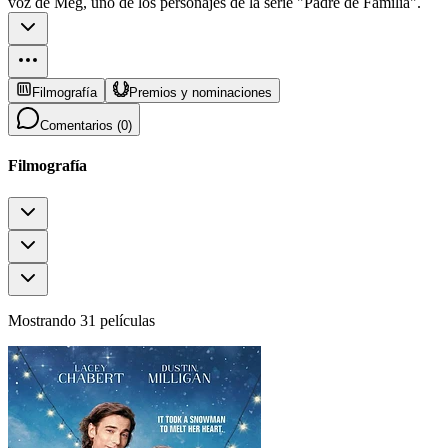
voz de Meg, uno de los personajes de la serie "Padre de Familia".
Filmografía
Premios y nominaciones
Comentarios (
0
)
Filmografía
Mostrando 31 películas