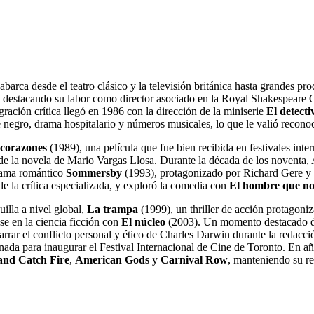
abarca desde el teatro clásico y la televisión británica hasta grandes 
, destacando su labor como director asociado en la Royal Shakespeare 
ación crítica llegó en 1986 con la dirección de la miniserie
El detecti
ne negro, drama hospitalario y números musicales, lo que le valió recono
 corazones
(1989), una película que fue bien recibida en festivales inter
e la novela de Mario Vargas Llosa. Durante la década de los noventa, 
drama romántico
Sommersby
(1993), protagonizado por Richard Gere y Jo
de la crítica especializada, y exploró la comedia con
El hombre que no
uilla a nivel global,
La trampa
(1999), un thriller de acción protagon
e en la ciencia ficción con
El núcleo
(2003). Un momento destacado de 
narrar el conflicto personal y ético de Charles Darwin durante la redacci
ionada para inaugurar el Festival Internacional de Cine de Toronto. En añ
and Catch Fire
,
American Gods
y
Carnival Row
, manteniendo su re