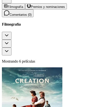
Filmografía
Premios y nominaciones
Comentarios (
0
)
Filmografía
Mostrando 6 películas