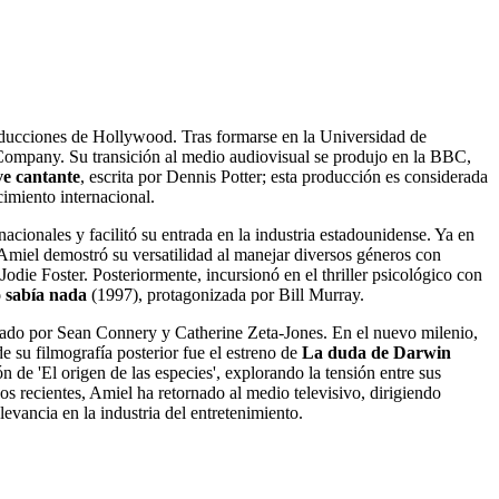
producciones de Hollywood. Tras formarse en la Universidad de
Company. Su transición al medio audiovisual se produjo en la BBC,
ve cantante
, escrita por Dennis Potter; esta producción es considerada
cimiento internacional.
nacionales y facilitó su entrada en la industria estadounidense. Ya en
Amiel demostró su versatilidad al manejar diversos géneros con
die Foster. Posteriormente, incursionó en el thriller psicológico con
 sabía nada
(1997), protagonizada por Bill Murray.
izado por Sean Connery y Catherine Zeta-Jones. En el nuevo milenio,
su filmografía posterior fue el estreno de
La duda de Darwin
ón de 'El origen de las especies', explorando la tensión entre sus
os recientes, Amiel ha retornado al medio televisivo, dirigiendo
levancia en la industria del entretenimiento.