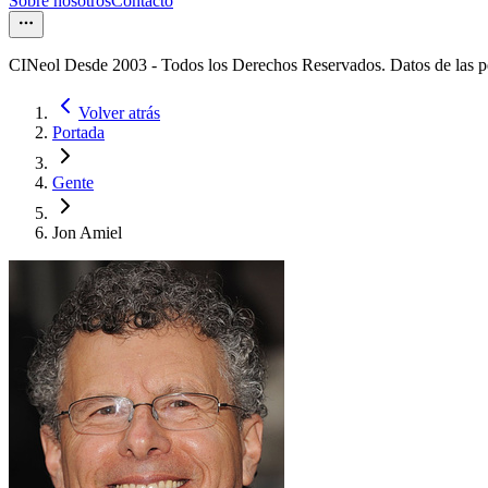
Sobre nosotros
Contacto
CINeol Desde 2003 - Todos los Derechos Reservados. Datos de las 
Volver atrás
Portada
Gente
Jon Amiel