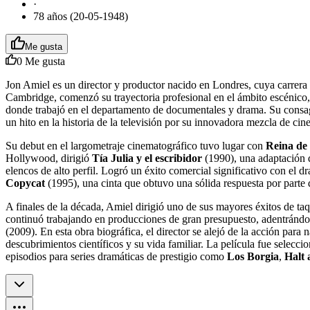
·
78 años (20-05-1948)
Me gusta
0
Me gusta
Jon Amiel es un director y productor nacido en Londres, cuya carrera 
Cambridge, comenzó su trayectoria profesional en el ámbito escénico
donde trabajó en el departamento de documentales y drama. Su consagr
un hito en la historia de la televisión por su innovadora mezcla de ci
Su debut en el largometraje cinematográfico tuvo lugar con
Reina de
Hollywood, dirigió
Tía Julia y el escribidor
(1990), una adaptación d
elencos de alto perfil. Logró un éxito comercial significativo con el 
Copycat
(1995), una cinta que obtuvo una sólida respuesta por parte 
A finales de la década, Amiel dirigió uno de sus mayores éxitos de taq
continuó trabajando en producciones de gran presupuesto, adentrándos
(2009). En esta obra biográfica, el director se alejó de la acción para 
descubrimientos científicos y su vida familiar. La película fue selecc
episodios para series dramáticas de prestigio como
Los Borgia
,
Halt 