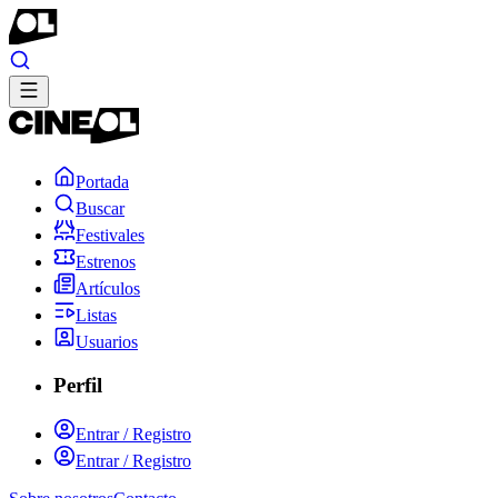
Portada
Buscar
Festivales
Estrenos
Artículos
Listas
Usuarios
Perfil
Entrar / Registro
Entrar / Registro