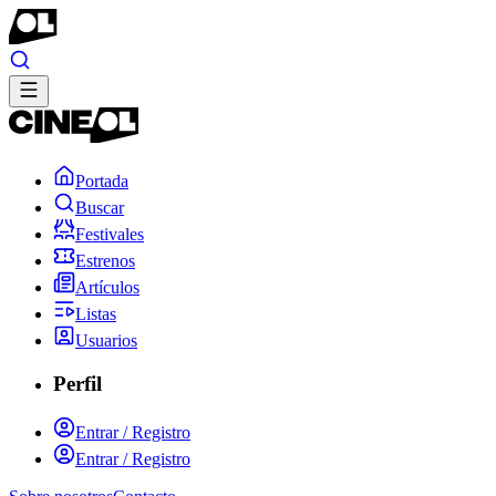
Portada
Buscar
Festivales
Estrenos
Artículos
Listas
Usuarios
Perfil
Entrar / Registro
Entrar / Registro