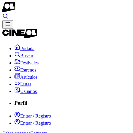
Portada
Buscar
Festivales
Estrenos
Artículos
Listas
Usuarios
Perfil
Entrar / Registro
Entrar / Registro