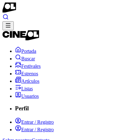
Portada
Buscar
Festivales
Estrenos
Artículos
Listas
Usuarios
Perfil
Entrar / Registro
Entrar / Registro