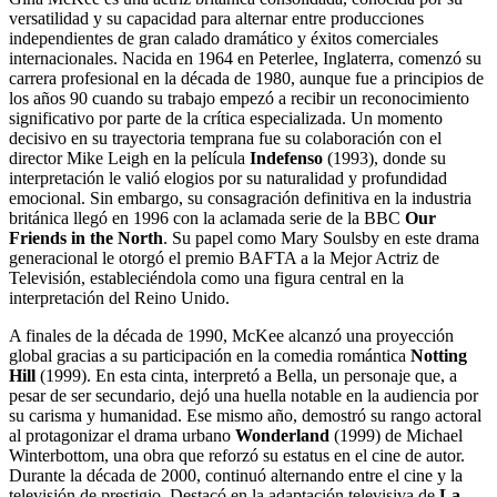
versatilidad y su capacidad para alternar entre producciones
independientes de gran calado dramático y éxitos comerciales
internacionales. Nacida en 1964 en Peterlee, Inglaterra, comenzó su
carrera profesional en la década de 1980, aunque fue a principios de
los años 90 cuando su trabajo empezó a recibir un reconocimiento
significativo por parte de la crítica especializada. Un momento
decisivo en su trayectoria temprana fue su colaboración con el
director Mike Leigh en la película
Indefenso
(1993), donde su
interpretación le valió elogios por su naturalidad y profundidad
emocional. Sin embargo, su consagración definitiva en la industria
británica llegó en 1996 con la aclamada serie de la BBC
Our
Friends in the North
. Su papel como Mary Soulsby en este drama
generacional le otorgó el premio BAFTA a la Mejor Actriz de
Televisión, estableciéndola como una figura central en la
interpretación del Reino Unido.
A finales de la década de 1990, McKee alcanzó una proyección
global gracias a su participación en la comedia romántica
Notting
Hill
(1999). En esta cinta, interpretó a Bella, un personaje que, a
pesar de ser secundario, dejó una huella notable en la audiencia por
su carisma y humanidad. Ese mismo año, demostró su rango actoral
al protagonizar el drama urbano
Wonderland
(1999) de Michael
Winterbottom, una obra que reforzó su estatus en el cine de autor.
Durante la década de 2000, continuó alternando entre el cine y la
televisión de prestigio. Destacó en la adaptación televisiva de
La