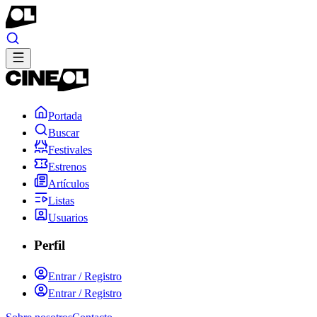
Portada
Buscar
Festivales
Estrenos
Artículos
Listas
Usuarios
Perfil
Entrar / Registro
Entrar / Registro