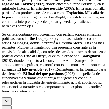
saga de los Forsyte
(2002), donde encarnó a Irene Forsyte, y en la
miniserie histórica
El príncipe perdido
(2003). En la gran pantalla,
participó en producciones de época como
Expiación. Más allá de
la pasión
(2007), dirigida por Joe Wright, consolidando su imagen
como una intérprete capaz de aportar gravedad y matices a
narrativas complejas.
Su carrera continuó evolucionando con participaciones en sátiras
políticas como
In the Loop
(2009) y dramas históricos como la
serie
Los Borgia
, donde interpretó a Caterina Sforza. En años más
recientes, McKee ha mantenido una presencia constante en la
televisión de alta calidad, con roles destacados en series de suspense
policial como
Line of Duty
y el éxito internacional
Bodyguard
(2018), donde interpretó a la comandante Anne Sampson. En el
ámbito cinematográfico, colaboró con Paul Thomas Anderson en la
aclamada
El hilo invisible
(2017). Recientemente, ha formado parte
del elenco de
El final del que partimos
(2023), una película de
supervivencia y drama que subraya su vigencia y continua
relevancia en la industria del entretenimiento actual, aportando su
experiencia a narrativas contemporáneas que exploran la condición
humana en situaciones límite.