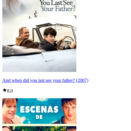
And when did you last see your father? (2007)
8,0