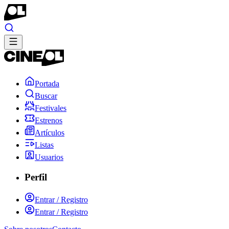
Portada
Buscar
Festivales
Estrenos
Artículos
Listas
Usuarios
Perfil
Entrar / Registro
Entrar / Registro