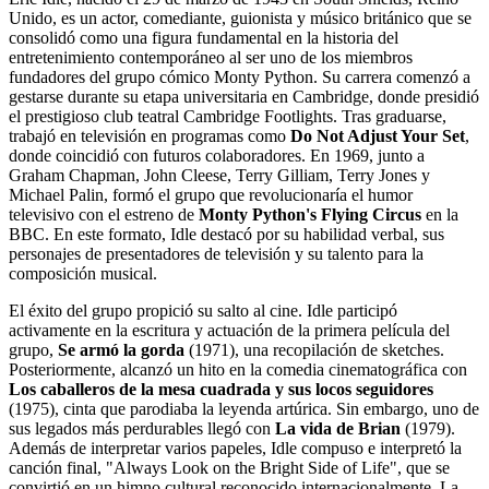
Unido, es un actor, comediante, guionista y músico británico que se
consolidó como una figura fundamental en la historia del
entretenimiento contemporáneo al ser uno de los miembros
fundadores del grupo cómico Monty Python. Su carrera comenzó a
gestarse durante su etapa universitaria en Cambridge, donde presidió
el prestigioso club teatral Cambridge Footlights. Tras graduarse,
trabajó en televisión en programas como
Do Not Adjust Your Set
,
donde coincidió con futuros colaboradores. En 1969, junto a
Graham Chapman, John Cleese, Terry Gilliam, Terry Jones y
Michael Palin, formó el grupo que revolucionaría el humor
televisivo con el estreno de
Monty Python's Flying Circus
en la
BBC. En este formato, Idle destacó por su habilidad verbal, sus
personajes de presentadores de televisión y su talento para la
composición musical.
El éxito del grupo propició su salto al cine. Idle participó
activamente en la escritura y actuación de la primera película del
grupo,
Se armó la gorda
(1971), una recopilación de sketches.
Posteriormente, alcanzó un hito en la comedia cinematográfica con
Los caballeros de la mesa cuadrada y sus locos seguidores
(1975), cinta que parodiaba la leyenda artúrica. Sin embargo, uno de
sus legados más perdurables llegó con
La vida de Brian
(1979).
Además de interpretar varios papeles, Idle compuso e interpretó la
canción final, "Always Look on the Bright Side of Life", que se
convirtió en un himno cultural reconocido internacionalmente. La