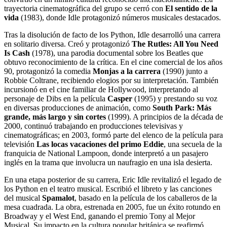
trayectoria cinematográfica del grupo se cerró con
El sentido de la
vida
(1983), donde Idle protagonizó números musicales destacados.
Tras la disolución de facto de los Python, Idle desarrolló una carrera
en solitario diversa. Creó y protagonizó
The Rutles: All You Need
Is Cash
(1978), una parodia documental sobre los Beatles que
obtuvo reconocimiento de la crítica. En el cine comercial de los años
90, protagonizó la comedia
Monjas a la carrera
(1990) junto a
Robbie Coltrane, recibiendo elogios por su interpretación. También
incursionó en el cine familiar de Hollywood, interpretando al
personaje de Dibs en la película
Casper
(1995) y prestando su voz
en diversas producciones de animación, como
South Park: Más
grande, más largo y sin cortes
(1999). A principios de la década de
2000, continuó trabajando en producciones televisivas y
cinematográficas; en 2003, formó parte del elenco de la película para
televisión
Las locas vacaciones del primo Eddie
, una secuela de la
franquicia de National Lampoon, donde interpretó a un pasajero
inglés en la trama que involucra un naufragio en una isla desierta.
En una etapa posterior de su carrera, Eric Idle revitalizó el legado de
los Python en el teatro musical. Escribió el libreto y las canciones
del musical
Spamalot
, basado en la película de los caballeros de la
mesa cuadrada. La obra, estrenada en 2005, fue un éxito rotundo en
Broadway y el West End, ganando el premio Tony al Mejor
Musical. Su impacto en la cultura popular británica se reafirmó