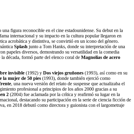
 una figura reconocible en el cine estadounidense. Su debut en la
fama internacional y su impacto en la cultura popular llegaron en
ética acrobática y distintiva, se convirtió en un icono del género.
omántica
Splash
junto a Tom Hanks, donde su interpretación de una
 con papeles diversos, demostrando su versatilidad en la comedia
 la década, formó parte del elenco coral de
Magnolias de acero
re invisible
(1992) y
Dos viejos gruñones
(1993), así como en su
e la mujer de 50 pies
(1993), donde también ejerció como
frente
, una nueva versión del relato de suspense que actualizaba el
miento profesional a principios de los años 2000 gracias a su
men 2
(2004) fue aclamada por la crítica y reafirmó su lugar en la
acional, destacando su participación en la serie de ciencia ficción de
iva, en 2018 debutó como directora y guionista con el largometraje