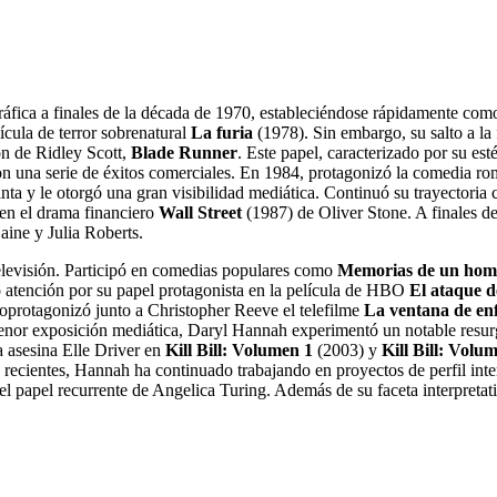
áfica a finales de la década de 1970, estableciéndose rápidamente como
ícula de terror sobrenatural
La furia
(1978). Sin embargo, su salto a la 
ión de Ridley Scott,
Blade Runner
. Este papel, caracterizado por su est
on una serie de éxitos comerciales. En 1984, protagonizó la comedia r
inta y le otorgó una gran visibilidad mediática. Continuó su trayectoria
en el drama financiero
Wall Street
(1987) de Oliver Stone. A finales de
aine y Julia Roberts.
televisión. Participó en comedias populares como
Memorias de un homb
ió atención por su papel protagonista en la película de HBO
El ataque d
coprotagonizó junto a Christopher Reeve el telefilme
La ventana de en
nor exposición mediática, Daryl Hannah experimentó un notable resurgi
a asesina Elle Driver en
Kill Bill: Volumen 1
(2003) y
Kill Bill: Volu
ecientes, Hannah ha continuado trabajando en proyectos de perfil intern
 el papel recurrente de Angelica Turing. Además de su faceta interpretat