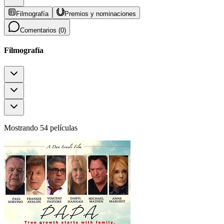
Filmografía
Premios y nominaciones
Comentarios (
0
)
Filmografía
Mostrando 54 películas