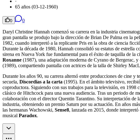
·
65 años (03-12-1960)
0
0
Daryl Christine Hannah comenzó su carrera en la industria cinematogr
gran pantalla se produjo bajo la dirección de Brian De Palma en la pel
1982, cuando interpretó a la replicante Pris en la obra de ciencia ficc
Durante la década de 1980, Hannah consolidó su estatus de estrella c
sirena en Nueva York fue fundamental para el éxito de taquilla de la c
Roxanne
(1987), una adaptación moderna de Cyrano de Bergerac, y 
(1989), compartiendo pantalla con actrices de la talla de Shirley MacL
Durante los años 90, su carrera alternó entre producciones de cine y 
secuela,
Discordias a la carta
(1995). En el ámbito televisivo, recib
coproductora. Siguiendo con sus trabajos para la televisión, en 1998 
clásico de Hitchcock para una nueva audiencia. Tras un periodo de me
colaboración con el director Quentin Tarantino. Su interpretación de l
industria, obteniendo un premio Saturn por su actuación. En años más r
las hermanas Wachowski,
Sense8
, lanzada en 2015, donde interpretó
musical
Paradox
.