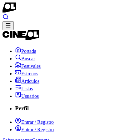
Portada
Buscar
Festivales
Estrenos
Artículos
Listas
Usuarios
Perfil
Entrar / Registro
Entrar / Registro