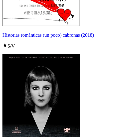
Historias románticas (un poco) cabronas (2018)
S/V