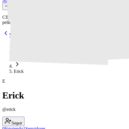
Sobre nosotros
Contacto
CINeol Desde 2003 - Todos los Derechos Reservados. Datos de las
películas propios de CINeol y de TMDb
Volver atrás
Portada
Usuarios
Erick
E
Erick
@
erick
Seguir
0
Siguiendo
1
Seguidores