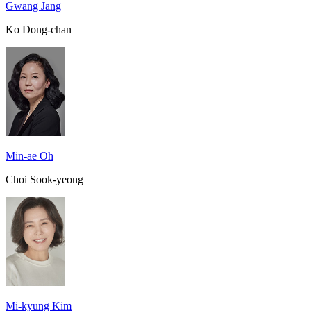
Gwang Jang
Ko Dong-chan
Min-ae Oh
Choi Sook-yeong
Mi-kyung Kim