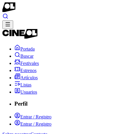
Portada
Buscar
Festivales
Estrenos
Artículos
Listas
Usuarios
Perfil
Entrar / Registro
Entrar / Registro