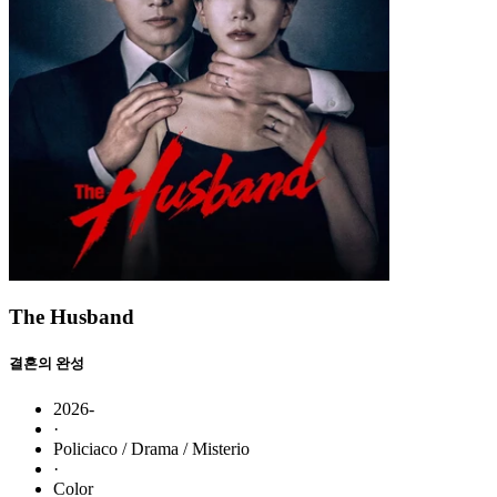
The Husband
결혼의 완성
2026-
·
Policiaco / Drama / Misterio
·
Color