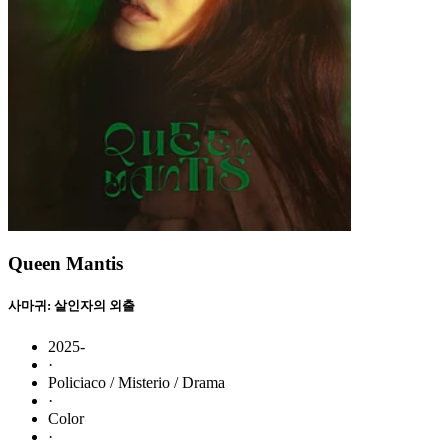
Queen Mantis
사마귀: 살인자의 외출
2025-
·
Policiaco / Misterio / Drama
·
Color
·