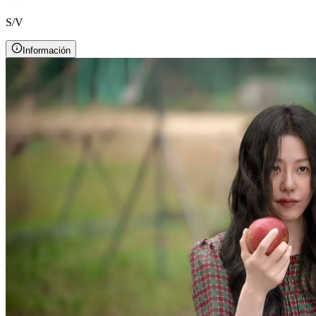
S/V
Información