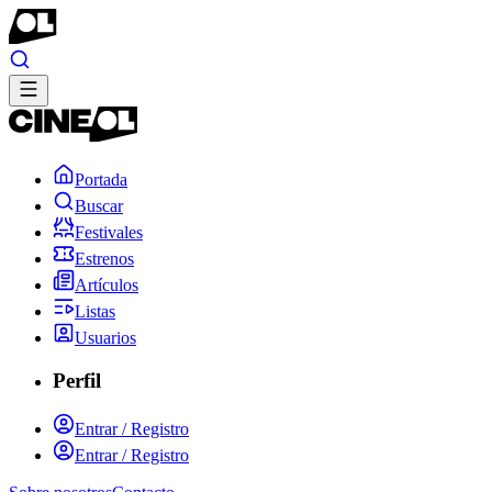
Portada
Buscar
Festivales
Estrenos
Artículos
Listas
Usuarios
Perfil
Entrar / Registro
Entrar / Registro