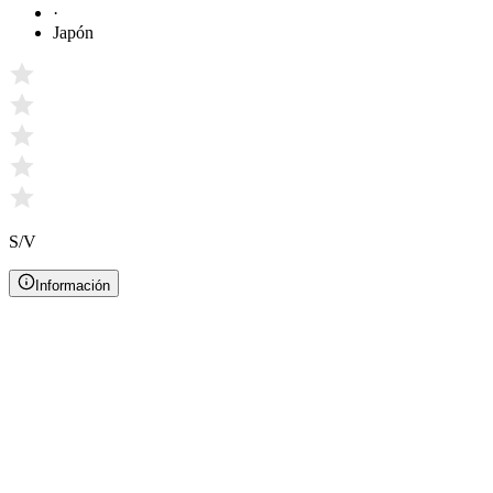
·
Japón
S/V
Información