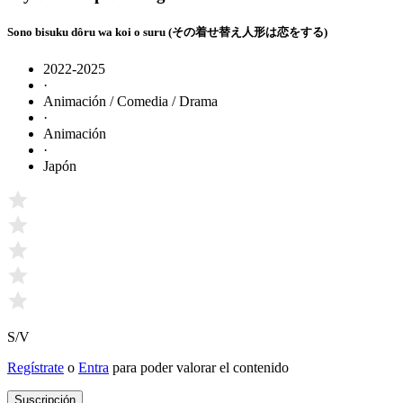
Sono bisuku dôru wa koi o suru (その着せ替え人形は恋をする)
2022-2025
·
Animación / Comedia / Drama
·
Animación
·
Japón
S/V
Regístrate
o
Entra
para poder valorar el contenido
Suscripción