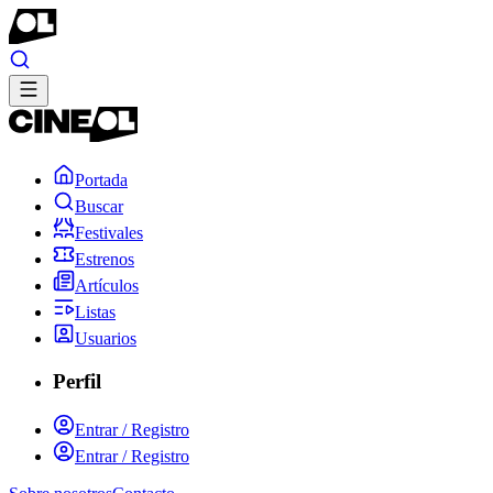
Portada
Buscar
Festivales
Estrenos
Artículos
Listas
Usuarios
Perfil
Entrar / Registro
Entrar / Registro