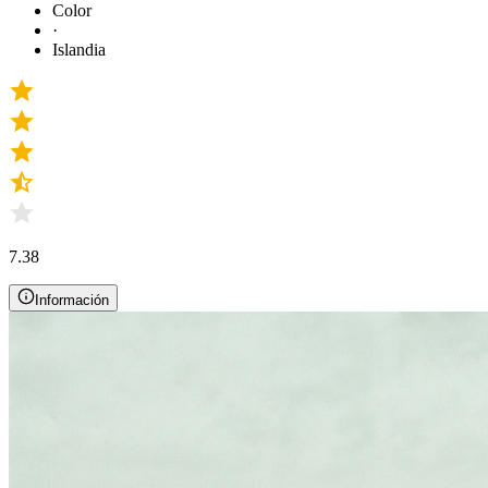
Color
·
Islandia
7.38
Información