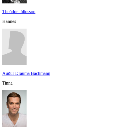
Theódór Júlíusson
Hannes
Auður Drauma Bachmann
Tinna