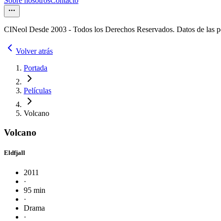
Sobre nosotros
Contacto
CINeol Desde 2003 - Todos los Derechos Reservados. Datos de las 
Volver atrás
Portada
Películas
Volcano
Volcano
Eldfjall
2011
·
95 min
·
Drama
·