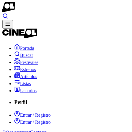
Portada
Buscar
Festivales
Estrenos
Artículos
Listas
Usuarios
Perfil
Entrar / Registro
Entrar / Registro