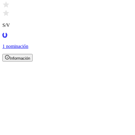
S/V
1 nominación
Información