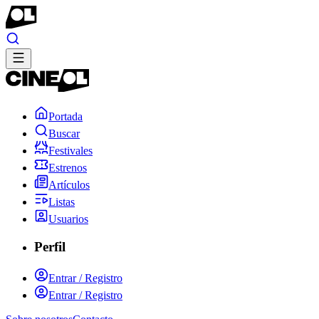
Portada
Buscar
Festivales
Estrenos
Artículos
Listas
Usuarios
Perfil
Entrar / Registro
Entrar / Registro