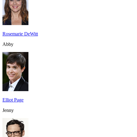
Rosemarie DeWitt
Abby
Elliot Page
Jenny