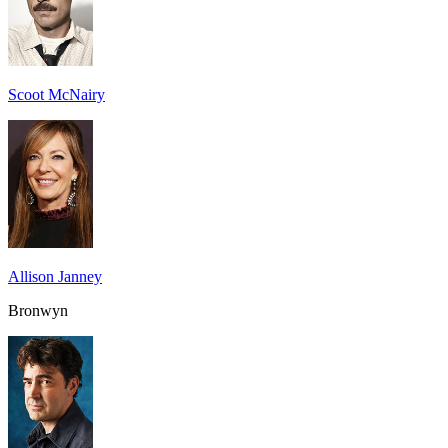
Scoot McNairy
Allison Janney
Bronwyn