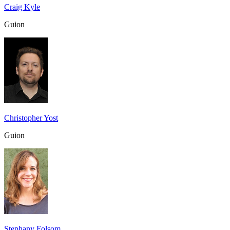
Craig Kyle
Guion
Christopher Yost
Guion
Stephany Folsom