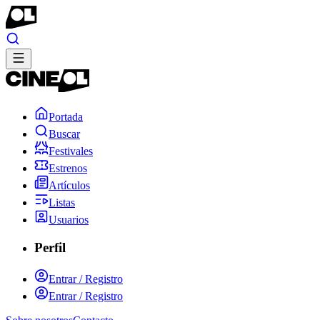
Portada
Buscar
Festivales
Estrenos
Artículos
Listas
Usuarios
Perfil
Entrar / Registro
Entrar / Registro