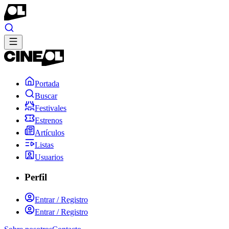
Portada
Buscar
Festivales
Estrenos
Artículos
Listas
Usuarios
Perfil
Entrar / Registro
Entrar / Registro