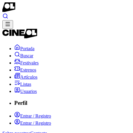
Portada
Buscar
Festivales
Estrenos
Artículos
Listas
Usuarios
Perfil
Entrar / Registro
Entrar / Registro