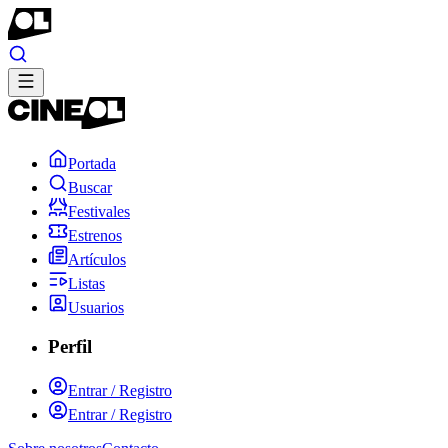
Portada
Buscar
Festivales
Estrenos
Artículos
Listas
Usuarios
Perfil
Entrar / Registro
Entrar / Registro