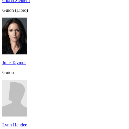
Gloria Steinem
Guion (Libro)
Julie Taymor
Guion
Lynn Hendee