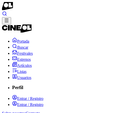
Portada
Buscar
Festivales
Estrenos
Artículos
Listas
Usuarios
Perfil
Entrar / Registro
Entrar / Registro