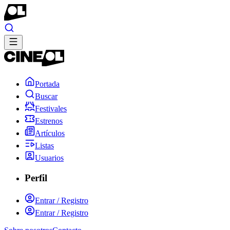
Portada
Buscar
Festivales
Estrenos
Artículos
Listas
Usuarios
Perfil
Entrar / Registro
Entrar / Registro