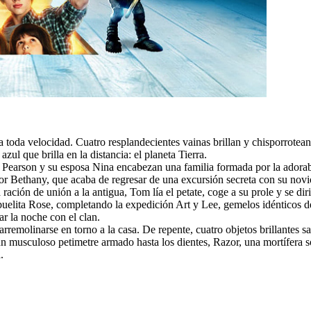
toda velocidad. Cuatro resplandecientes vainas brillan y chisporrotean,
zul que brilla en la distancia: el planeta Tierra.
 Pearson y su esposa Nina encabezan una familia formada por la adora
yor Bethany, que acaba de regresar de una excursión secreta con su nov
ración de unión a la antigua, Tom lía el petate, coge a su prole y se di
da abuelita Rose, completando la expedición Art y Lee, gemelos idénticos
r la noche con el clan.
olinarse en torno a la casa. De repente, cuatro objetos brillantes sale
n musculoso petimetre armado hasta los dientes, Razor, una mortífera so
.