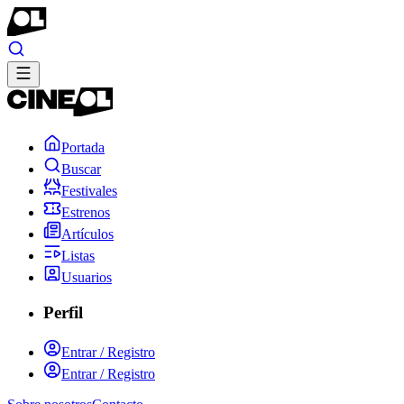
Portada
Buscar
Festivales
Estrenos
Artículos
Listas
Usuarios
Perfil
Entrar / Registro
Entrar / Registro