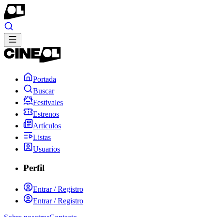
Portada
Buscar
Festivales
Estrenos
Artículos
Listas
Usuarios
Perfil
Entrar / Registro
Entrar / Registro