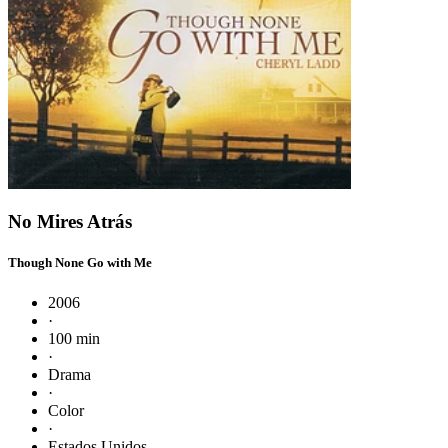
No Mires Atrás
Though None Go with Me
2006
·
100 min
·
Drama
·
Color
·
Estados Unidos