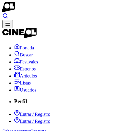
Portada
Buscar
Festivales
Estrenos
Artículos
Listas
Usuarios
Perfil
Entrar / Registro
Entrar / Registro