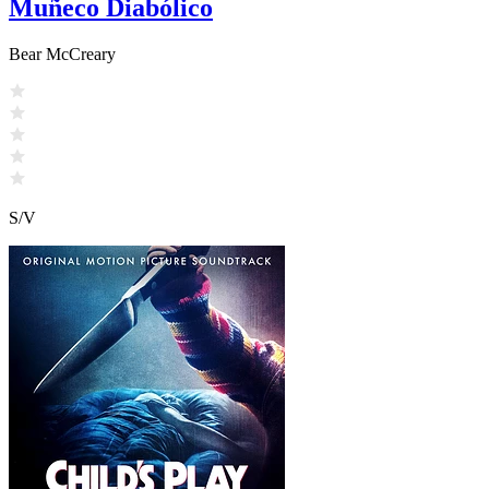
Muñeco Diabólico
Bear McCreary
S/V