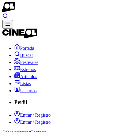
Portada
Buscar
Festivales
Estrenos
Artículos
Listas
Usuarios
Perfil
Entrar / Registro
Entrar / Registro