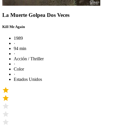
La Muerte Golpea Dos Veces
Kill Me Again
1989
·
94 min
·
Acción / Thriller
·
Color
·
Estados Unidos