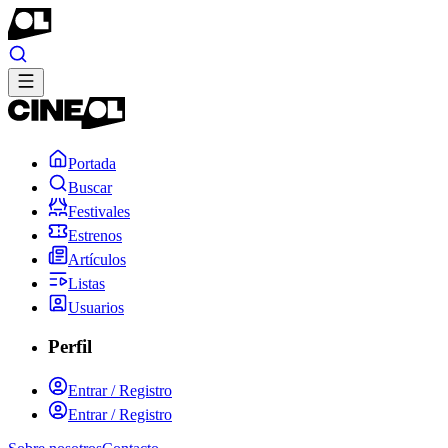
Portada
Buscar
Festivales
Estrenos
Artículos
Listas
Usuarios
Perfil
Entrar / Registro
Entrar / Registro