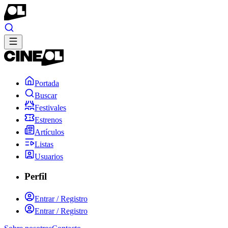
Portada
Buscar
Festivales
Estrenos
Artículos
Listas
Usuarios
Perfil
Entrar / Registro
Entrar / Registro