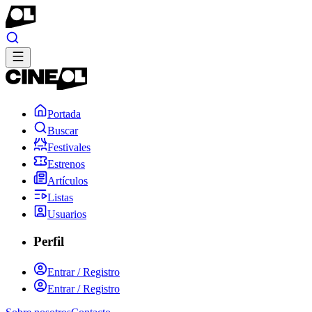
Portada
Buscar
Festivales
Estrenos
Artículos
Listas
Usuarios
Perfil
Entrar / Registro
Entrar / Registro