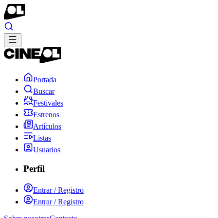
Portada
Buscar
Festivales
Estrenos
Artículos
Listas
Usuarios
Perfil
Entrar / Registro
Entrar / Registro