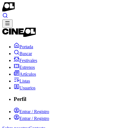
Portada
Buscar
Festivales
Estrenos
Artículos
Listas
Usuarios
Perfil
Entrar / Registro
Entrar / Registro