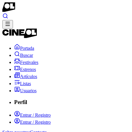
Portada
Buscar
Festivales
Estrenos
Artículos
Listas
Usuarios
Perfil
Entrar / Registro
Entrar / Registro