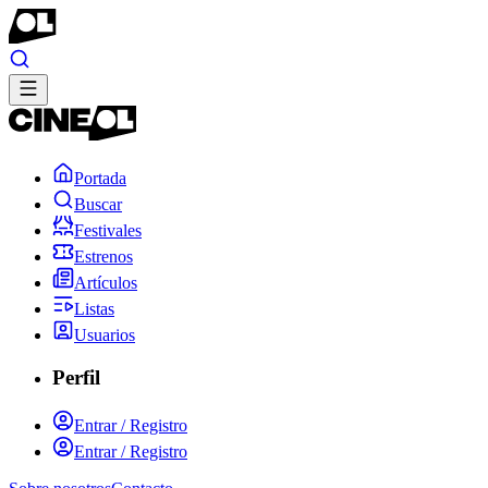
Portada
Buscar
Festivales
Estrenos
Artículos
Listas
Usuarios
Perfil
Entrar / Registro
Entrar / Registro