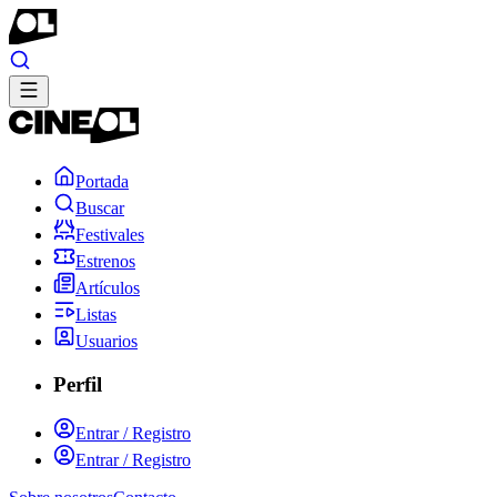
Portada
Buscar
Festivales
Estrenos
Artículos
Listas
Usuarios
Perfil
Entrar / Registro
Entrar / Registro