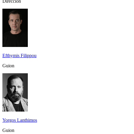
Dirección
Efthymis Filippou
Guion
Yorgos Lanthimos
Guion