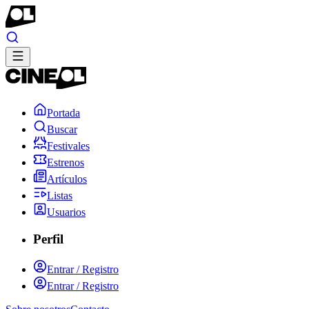
Portada
Buscar
Festivales
Estrenos
Artículos
Listas
Usuarios
Perfil
Entrar / Registro
Entrar / Registro