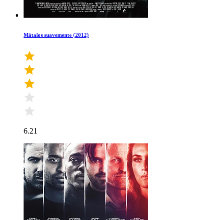
Mátalos suavemente (2012)
6.21