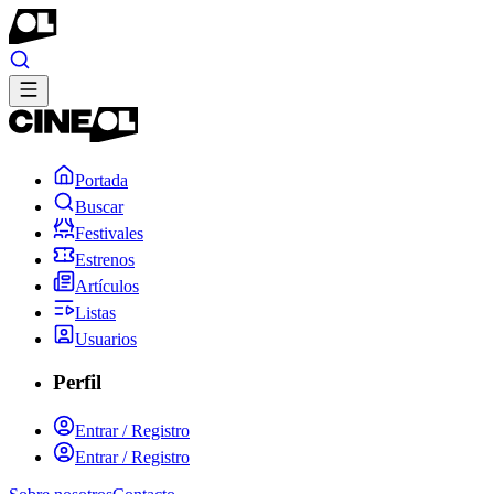
Portada
Buscar
Festivales
Estrenos
Artículos
Listas
Usuarios
Perfil
Entrar / Registro
Entrar / Registro