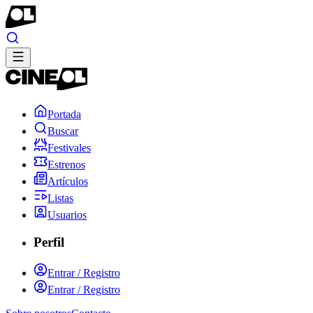
Portada
Buscar
Festivales
Estrenos
Artículos
Listas
Usuarios
Perfil
Entrar / Registro
Entrar / Registro