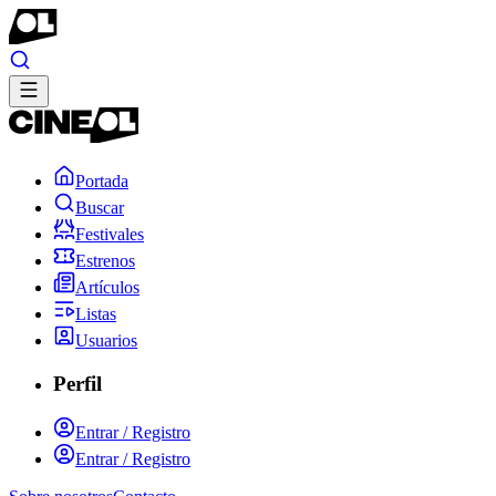
Portada
Buscar
Festivales
Estrenos
Artículos
Listas
Usuarios
Perfil
Entrar / Registro
Entrar / Registro