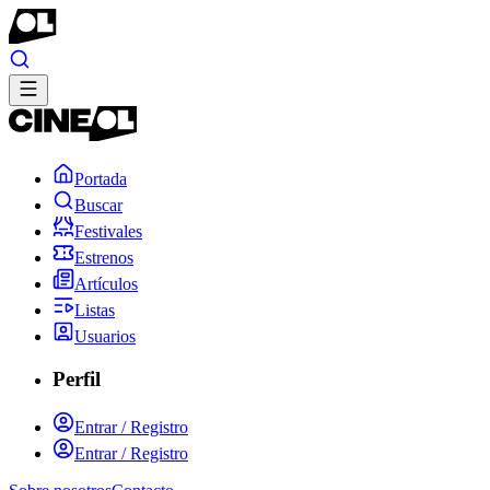
Portada
Buscar
Festivales
Estrenos
Artículos
Listas
Usuarios
Perfil
Entrar / Registro
Entrar / Registro