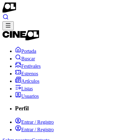
Portada
Buscar
Festivales
Estrenos
Artículos
Listas
Usuarios
Perfil
Entrar / Registro
Entrar / Registro