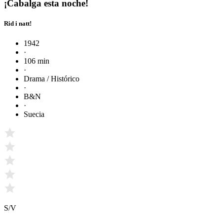
¡Cabalga esta noche!
Rid i natt!
1942
·
106 min
·
Drama / Histórico
·
B&N
·
Suecia
S/V