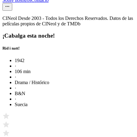
Sobre nosotros
Contacto
CINeol Desde 2003 - Todos los Derechos Reservados. Datos de las
películas propios de CINeol y de TMDb
¡Cabalga esta noche!
Rid i natt!
1942
·
106 min
·
Drama / Histórico
·
B&N
·
Suecia