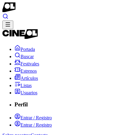
Portada
Buscar
Festivales
Estrenos
Artículos
Listas
Usuarios
Perfil
Entrar / Registro
Entrar / Registro