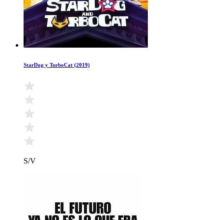
StarDog y TurboCat (2019)
S/V