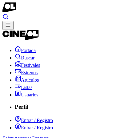
Portada
Buscar
Festivales
Estrenos
Artículos
Listas
Usuarios
Perfil
Entrar / Registro
Entrar / Registro