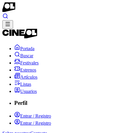
Portada
Buscar
Festivales
Estrenos
Artículos
Listas
Usuarios
Perfil
Entrar / Registro
Entrar / Registro